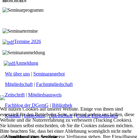
BROSCHÜREN
Termine 2026
Anmeldung
Wir über uns
|
Seminarangebot
Mitgliedschaft
|
Fachmitgliedschaft
Zeitschrift
|
Mitgliedsausweis
Fachblog der DGemG
|
Bibliothek
Wir nutzen Cookies auf unserer Website. Einige von ihnen sind
essenziell für den Betrieb der Seite, während andere uns helfen, diese
Kontakt
|
Impressum
|
Datenschutz
|
Cookie Einstellungen
Website und die Nutzererfahrung zu verbessern (Tracking Cookies).
Sie können selbst entscheiden, ob Sie die Cookies zulassen möchten.
Bitte beachten Sie, dass bei einer Ablehnung womöglich nicht mehr
alle Funktionalitäten der Seite zur Verfügung stehen. Ihre Einwilligung
Anmeldung zum Seminar: